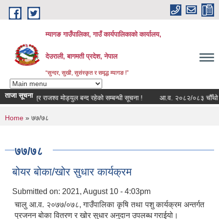
Skip to main content
म्यागङ गाउँपालिका, गाउँ कार्यपालिकाको कार्यालय,
देउराली, बागमती प्रदेश, नेपाल
“सुन्दर, सुखी, सुसंस्कृत र समृद्ध म्यागङ !”
ताजा सूचना
सुत्र राजश्व मोड्युल बन्द रहेको सम्बन्धी सूचना !
आ.व. २०८२/०८३ चौँथो त्रै
You are here
Home
» ७७/७८
७७/७८
बोयर बोका/खोर सुधार कार्यक्रम
Submitted on:
2021, August 10 - 4:03pm
चालु आ.व. २०७७/०७८, गाउँपालिका कृषि तथा पशु कार्यक्रम अन्तर्गत
प्रजनन बोका वितरण र खोर सुधार अनुदान उपलब्ध गराईयो।