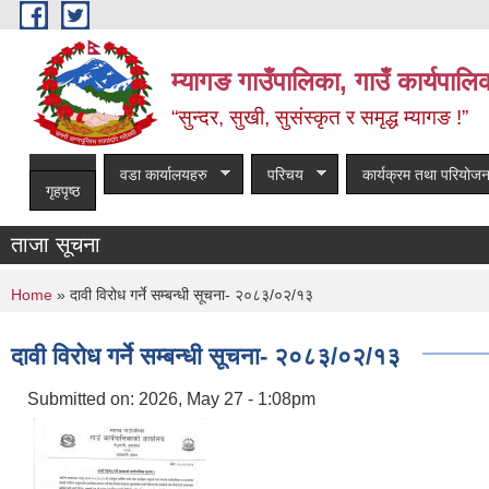
Skip to main content
म्यागङ गाउँपालिका, गाउँ कार्यपालि
“सुन्दर, सुखी, सुसंस्कृत र समृद्ध म्यागङ !”
वडा कार्यालयहरु
परिचय
कार्यक्रम तथा परियोजन
गृहपृष्ठ
ताजा सूचना
You are here
Home
» दावी विरोध गर्ने सम्बन्धी सूचना- २०८३/०२/१३
दावी विरोध गर्ने सम्बन्धी सूचना- २०८३/०२/१३
Submitted on:
2026, May 27 - 1:08pm