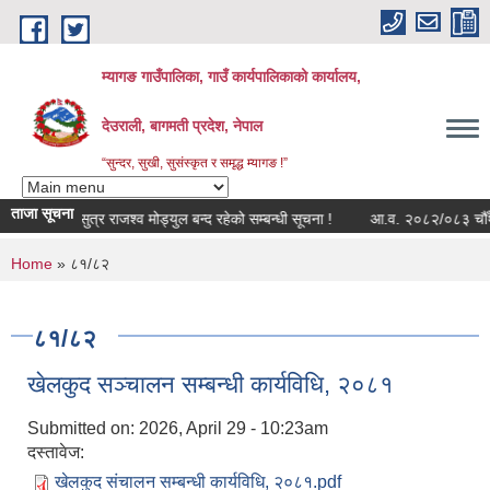
Skip to main content
म्यागङ गाउँपालिका, गाउँ कार्यपालिकाको कार्यालय,
देउराली, बागमती प्रदेश, नेपाल
“सुन्दर, सुखी, सुसंस्कृत र समृद्ध म्यागङ !”
ताजा सूचना
सुत्र राजश्व मोड्युल बन्द रहेको सम्बन्धी सूचना !
आ.व. २०८२/०८३ चौँथो त्
You are here
Home
» ८१/८२
८१/८२
खेलकुद सञ्चालन सम्बन्धी कार्यविधि, २०८१
Submitted on:
2026, April 29 - 10:23am
दस्तावेज:
खेलकुद संचालन सम्बन्धी कार्यविधि, २०८१.pdf